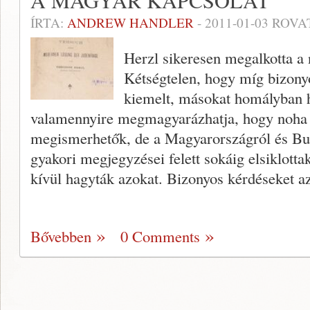
A MAGYAR KAPCSOLAT
ÍRTA:
ANDREW HANDLER
-
2011-01-03
ROVA
Herzl sikeresen megalkotta a 
Kétségtelen, hogy míg bizony
kiemelt, másokat homályban hag
valamennyire megmagyarázhatja, hogy noha f
megismerhetők, de a Magyarországról és Bud
gyakori megjegyzései felett sokáig elsiklott
kívül hagyták azokat. Bizonyos kérdéseket a
Bővebben
0 Comments