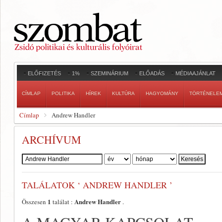
ELŐFIZETÉS
1%
SZEMINÁRIUM
ELŐADÁS
MÉDIAAJÁNLAT
CÍMLAP
POLITIKA
HÍREK
KULTÚRA
HAGYOMÁNY
TÖRTÉNELE
Címlap
Andrew Handler
ARCHÍVUM
Szerző:
TALÁLATOK ‘ ANDREW HANDLER ’
1
Andrew Handler
Összesen
találat :
.