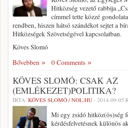
Hitközség vezető rabbija „Cs
címmel tette közzé gondolata
rendben, hiszen hátsó szándékot sejtet a bí
Hitközségek Szövetségével kapcsolatban.
Köves Slomó
Bővebben
0 Comments
KÖVES SLOMÓ: CSAK AZ
(EMLÉKEZET)POLITIKA?
ÍRTA:
KÖVES SLOMÓ / NOL.HU
-
2014-09-05
R
Mi egy zsidó hitköz(ös)ség f
kérdésfelvetésnek különös akt