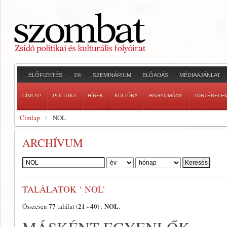
ELŐFIZETÉS
1%
SZEMINÁRIUM
ELŐADÁS
MÉDIAAJÁNLAT
CÍMLAP
POLITIKA
HÍREK
KULTÚRA
HAGYOMÁNY
TÖRTÉNELE
Címlap
NOL
ARCHÍVUM
Szerző:
TALÁLATOK ‘ NOL’
77
21
40
NOL
Összesen
találat (
-
) :
.