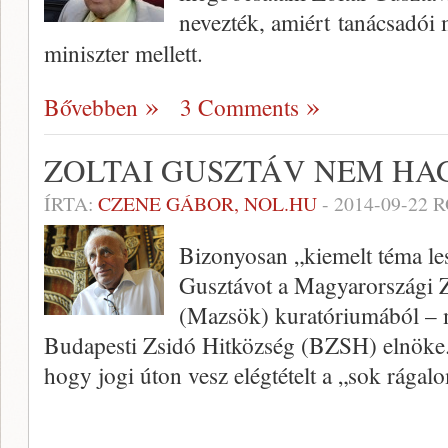
nevezték, amiért tanácsadói 
miniszter mellett.
Bővebben
3 Comments
ZOLTAI GUSZTÁV NEM HA
ÍRTA:
CZENE GÁBOR, NOL.HU
-
2014-09-22
R
Bizonyosan „kiemelt téma les
Gusztávot a Magyarországi 
(Mazsök) kuratóriumából – m
Budapesti Zsidó Hitközség (BZSH) elnöke. 
hogy jogi úton vesz elégtételt a „sok rágal