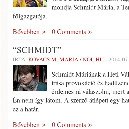
mondja Schmidt Mária, a T
főigazgatója.
Bővebben
0 Comments
“SCHMIDT”
ÍRTA:
KOVÁCS M. MÁRIA / NOL.HU
-
2014-07
Schmidt Máriának a Heti Vál
írása provokáció és hadüzen
érdemes rá válaszolni, mert az
Én nem így látom. A szerző átlépett egy hatá
ez a határ.
Bővebben
0 Comments