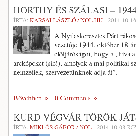
HORTHY ÉS SZÁLASI – 194
ÍRTA:
KARSAI LÁSZLÓ / NOL.HU
-
2014-10-1
A Nyilaskeresztes Párt rákos
vezetője 1944. október 18-án
elöljáróságot, hogy a „hivata
arcképeket (sic!), amelyek a mai politikai
nemzetiek, szervezetünknek adja át”.
Bővebben
0 Comments
KURD VÉGVÁR TÖRÖK JÁ
ÍRTA:
MIKLÓS GÁBOR / NOL
-
2014-10-08
RO