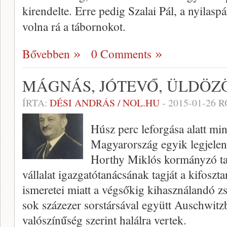
kirendelte. Erre pedig Szalai Pál, a nyilasp
volna rá a tábornokot.
Bővebben
0 Comments
MÁGNÁS, JÓTEVŐ, ÜLDÖZ
ÍRTA:
DÉSI ANDRÁS / NOL.HU
-
2015-01-26
R
Húsz perc leforgása alatt min
Magyarország egyik legjelent
Horthy Miklós kormányzó ta
vállalat igazgatótanácsának tagját a kifoszta
ismeretei miatt a végsőkig kihasználandó z
sok százezer sorstársával együtt Auschwitz
valószínűség szerint halálra vertek.