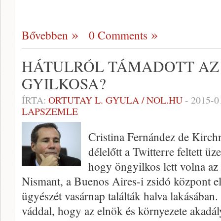
Bővebben
0 Comments
HÁTULRÓL TÁMADOTT AZ
GYILKOSA?
ÍRTA:
ORTUTAY L. GYULA / NOL.HU
-
2015-0
LAPSZEMLE
Cristina Fernández de Kirch
délelőtt a Twitterre feltett üz
hogy öngyilkos lett volna a
Nismant, a Buenos Aires-i zsidó központ 
ügyészét vasárnap találták halva lakásában. 
váddal, hogy az elnök és környezete akadály