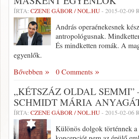
MÁSKÉNT EGYENLŐK
ÍRTA:
CZENE GÁBOR / NOL.HU
-
2015-02-09
R
András operaénekesnek készü
antropológusnak. Mindketten 
És mindketten romák. A ma
egyenlők.
Bővebben
0 Comments
„KÉTSZÁZ OLDAL SEMMI” 
SCHMIDT MÁRIA ANYAGÁ
ÍRTA:
CZENE GÁBOR / NOL.HU
-
2015-02-06
R
Különös dolgok történnek a
koncepciót nem az épülő eml