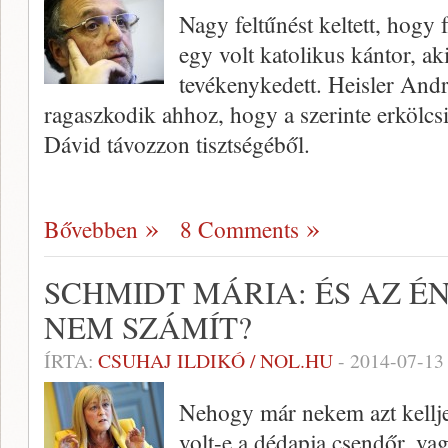
Nagy feltűnést keltett, hogy 
egy volt katolikus kántor, aki
tevékenykedett. Heisler Andr
ragaszkodik ahhoz, hogy a szerinte erkölcs
Dávid távozzon tisztségéből.
Bővebben
8 Comments
SCHMIDT MÁRIA: ÉS AZ 
NEM SZÁMÍT?
ÍRTA:
CSUHAJ ILDIKÓ / NOL.HU
-
2014-07-13
Nehogy már nekem azt kellj
volt-e a dédapja csendőr, va