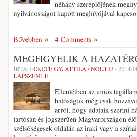
néhány szereplőjének megnyi
nyilvánosságot kapott meghívójával kapcso
Bővebben
4 Comments
MEGFIGYELIK A HAZATÉR
ÍRTA:
FEKETE GY. ATTILA / NOL.HU
-
2014-0
LAPSZEMLE
Ellentétben az uniós tagálla
hatóságok még csak hozzáve
arról, hogy adataik szerint 
tartósan és jogszerűen Magyarországon élő 
szélsőségesek oldalán az iraki vagy a szíri