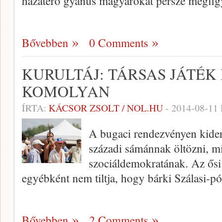
hazatérő gyanús magyarokat persze megfigy
Bővebben
0 Comments
KURULTÁJ: TÁRSAS JÁTÉ
KOMOLYAN
ÍRTA:
KÁCSOR ZSOLT / NOL.HU
-
2014-08-11
A bugaci rendezvényen kider
századi sámánnak öltözni, mi
szociáldemokratának. Az ősi 
egyébként nem tiltja, hogy bárki Szálasi-pó
Bővebben
2 Comments