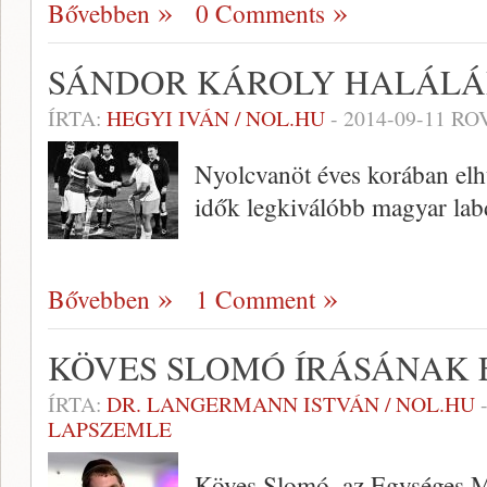
Bővebben
0 Comments
SÁNDOR KÁROLY HALÁL
ÍRTA:
HEGYI IVÁN / NOL.HU
-
2014-09-11
ROV
Nyolcvanöt éves korában el
idők legkiválóbb magyar lab
Bővebben
1 Comment
KÖVES SLOMÓ ÍRÁSÁNAK
ÍRTA:
DR. LANGERMANN ISTVÁN / NOL.HU
LAPSZEMLE
Köves Slomó, az Egységes Ma