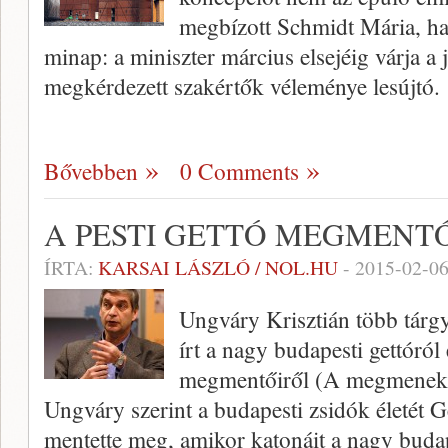
megbízott Schmidt Mária, ha
minap: a miniszter március elsejéig várja a 
megkérdezett szakértők véleménye lesújtó.
Bővebben
0 Comments
A PESTI GETTÓ MEGMENT
ÍRTA:
KARSAI LÁSZLÓ / NOL.HU
-
2015-02-0
Ungváry Krisztián több tárgyi
írt a nagy budapesti gettóról
megmentőiről (A megmenekül
Ungváry szerint a budapesti zsidók életét
mentette meg, amikor katonáit a nagy budap