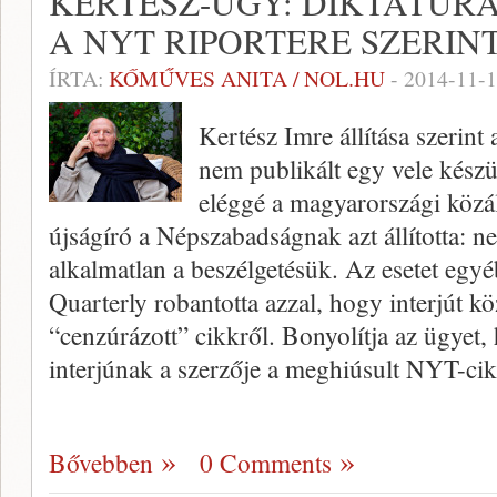
KERTÉSZ-ÜGY: DIKTATÚRÁ
A NYT RIPORTERE SZERIN
ÍRTA:
KŐMŰVES ANITA / NOL.HU
-
2014-11-
Kertész Imre állítása szerin
nem publikált egy vele készül
eléggé a magyarországi közá
újságíró a Népszabadságnak azt állította: ne
alkalmatlan a beszélgetésük. Az esetet eg
Quarterly robantotta azzal, hogy interjút kö
“cenzúrázott” cikkről. Bonyolítja az ügyet
interjúnak a szerzője a meghiúsult NYT-cik
Bővebben
0 Comments