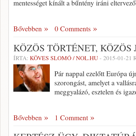
mentességet kínált a bűntény iráni eltervező
Bővebben
0 Comments
KÖZÖS TÖRTÉNET, KÖZÖS 
ÍRTA:
KÖVES SLOMÓ / NOL.HU
-
2015-01-21
R
Pár nappal ezelőtt Európa újra
szorongást, amelyet a vallásr
meggyalázó, esztelen és igazo
Bővebben
1 Comment