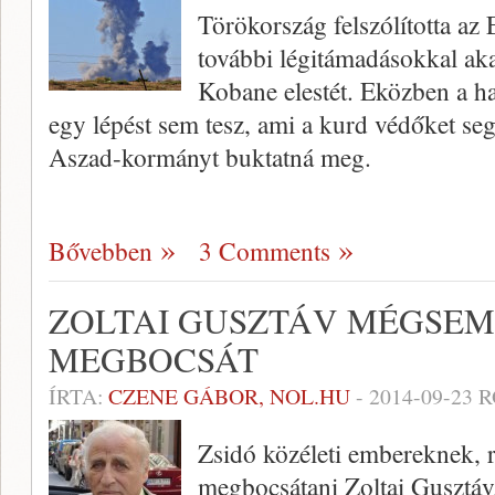
Törökország felszólította az
további légitámadásokkal aka
Kobane elestét. Eközben a ha
egy lépést sem tesz, ami a kurd védőket se
Aszad-kormányt buktatná meg.
Bővebben
3 Comments
ZOLTAI GUSZTÁV MÉGSEM
MEGBOCSÁT
ÍRTA:
CZENE GÁBOR, NOL.HU
-
2014-09-23
R
Zsidó közéleti embereknek, r
megbocsátani Zoltai Gusztáv